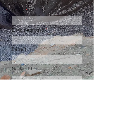
© Foto: Alain Barbero
Name
E-Mail-Adresse
Betreff
Nachricht
Send