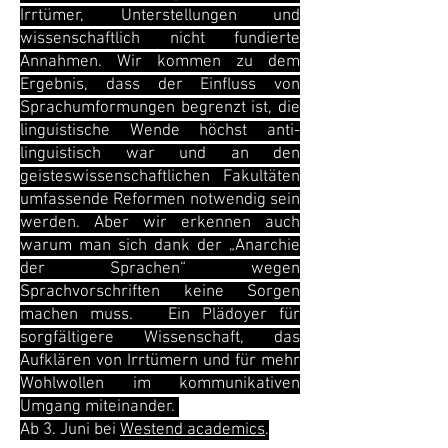
Irrtümer, Unterstellungen und
wissenschaftlich nicht fundierte
Annahmen. Wir kommen zu dem
Ergebnis, dass der Einfluss von
Sprachumformungen begrenzt ist, die
linguistische Wende höchst anti-
linguistisch war und an den
geisteswissenschaftlichen Fakultäten
umfassende Reformen notwendig sein
werden. Aber wir erkennen auch
warum man sich dank der „Anarchie
der Sprachen“ wegen
Sprachvorschriften keine Sorgen
machen muss. Ein Plädoyer für
sorgfältigere Wissenschaft, das
Aufklären von Irrtümern und für mehr
Wohlwollen im kommunikativen
Umgang miteinander.
Ab 3. Juni bei
Westend academics
.