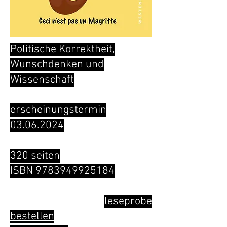
Politische Korrektheit,
Wunschdenken und
Wissenschaft
erscheinungstermin
03.06.2024
320 seiten
ISBN
9783949925184
leseprobe
bestellen